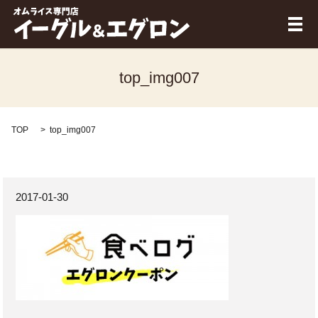
メ
top_img007
TOP
top_img007
2017-01-30