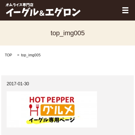
メ
top_img005
TOP
top_img005
2017-01-30