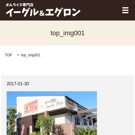
メ
top_img001
TOP
top_img001
2017-01-30