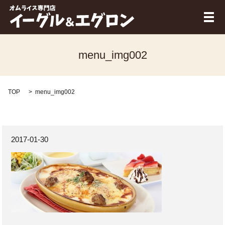
メ
menu_img002
TOP
menu_img002
2017-01-30