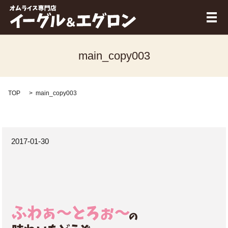
メ
main_copy003
TOP
main_copy003
2017-01-30