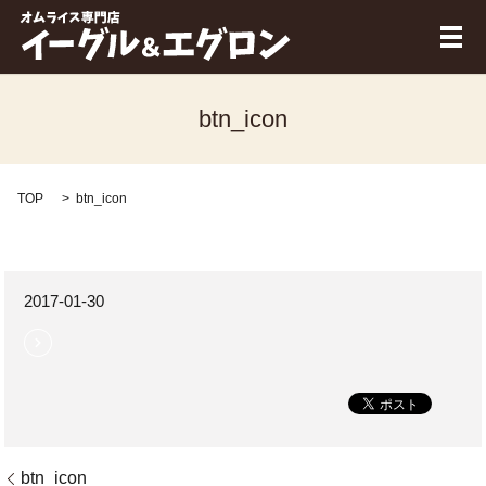
メ
btn_icon
TOP
btn_icon
2017-01-30
btn_icon