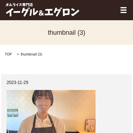
メ
thumbnail (3)
TOP
thumbnail (3)
2023-11-29